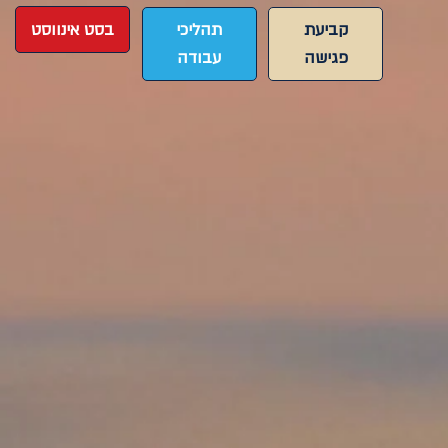
בסט אינווסט
קביעת
תהליכי
פגישה
עבודה