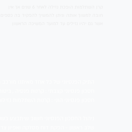
קרן השתלמות הופכת נזילה לאחר 6 שנים אך אין
חובה למשוך אותה וניתן להמשיך להפקיד בה כספים
אשר גם יהיו נזילים עד למועד המשיכה הראשון
התיק הפנסיוני של כל אחד מאיתנו מורכב 
חסכון פנסיוני קצבתי : קרנות פנסיה , ביטוחי 
חסכון פנסיוני הוני : קרנות השתלמות נזילות וק
ניהול החסכון הפנסיוני חשוב שיתבצע בשנ
שלב ראשון - הפקת דוח מסלקה ואפיון צרכ