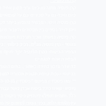
קרנות פנסיה :
קרן פנסיה מתנהלת כיום ע"פ תקנון אחיד ופ
כיום חובה גם על שכירים וגם על עצמאיים 
קרן פנסיה הינה המכשיר נהנפוץ ביותר לקל
ניתן לנייד כספים בין מסלולים ולעבור מ
קרן פנסיה במעמד שכיר מורכבת משלושה חלק
בנוסף - קרן פנסיה מכילה רכיב ביטוחי : בי
הרכיב הביטוחי בקרן הפנסיה יכול להיות ת
הבחירה אחת לשנתיים 
בהיעדר עדכון בחירה כאמור ,  בתום השנתי
בביטוח הנכות קיימת תקופת אכשרה למצב ר
פנסיוני שאינו כולל ביטוח אבדן כושר עבו
כלל - תמית מומלץ להחזיק כיסוי ביטוחי 
על העמית לנמק בפני הסוכן ולחתום על מס