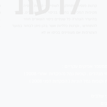
לדעת
קרנות פנסיה מתחלקות לשתיים - קרנות פנסיה
מקיפות המכילות בחירה בכיסוי לנכות ושארים, כאשר
מ
בהיעדר הצהרה כל שנתיים כיסוי השארים חוזר
ב
להתחדש , וקרנות כלליות אשר בהן ניתן לבחור במועד
ב
הצטרפות אם מעוניינים בכיסו או לא
ממספר אפיקים עקריים :
מנהלים , קופות גמל (הפקדות  אחרי 2008 )
ופות גמל הוניות ( הפקדות לפני 2008 )
י שלבים
ים