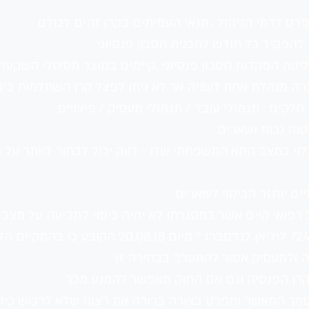
רט לדמי הניהול , תנאי העמיתים בקרן זהים לכולם .
להפקיד כל חודש לתכנית חסכון פנסיוני .
יטת הפקדות חסכון פנסיוני .קיימים במוצר מסלולי השקעה
חברה מנהלת אחת לשניה אך לא ניתן לפצל קרן השתלמות בין
ים : תגמולי עובד / תגמולי מעסיק / פיצויים 
טוח נכות ושארים 
לוי במצב התא המשפחתי שלו - רווק יכול לבחור לוותר על ה
ים יוחזר הכיסוי לשארים 
פואי קיים אשר במסגרתו לא יהיה כיסוי לתביעה על מצב ק
** ישנו פסק דין מפוסם " פסק דין 7243-10-15 ליליאן
דה ולמעסיק אסור להתערב בבחירה זו .
בקרן הפנסיה וגם אם החוק מאפשר להמנע מכך 
מך המאשר ומפרט בצורה ברורה את רצונו שלא לרכוש כיסוי